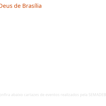
Missionária
Contribua
Entrar
Eventos - Em Cartaz
onfira abaixo cartazes de eventos realizados pela SEMADEB