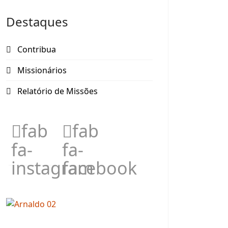
Destaques
Contribua
Missionários
Relatório de Missões
fab
fab
fa-
fa-
instagram
facebook