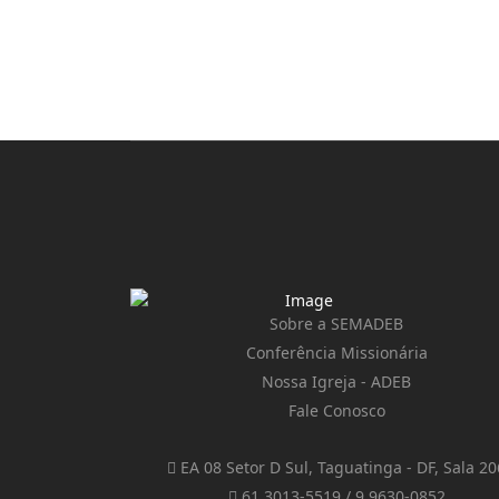
Sobre a SEMADEB
Conferência Missionária
Nossa Igreja - ADEB
Fale Conosco
EA 08 Setor D Sul, Taguatinga - DF, Sala 20
61 3013-5519 / 9 9630-0852