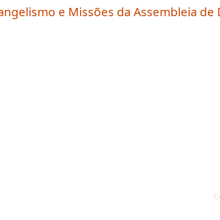
SEMADEB
Midia
Conferência 
C