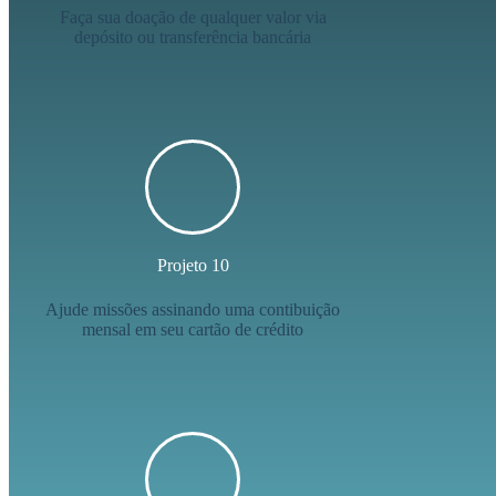
Faça sua doação de qualquer valor via
depósito ou transferência bancária
Projeto 10
Ajude missões assinando uma contibuição
mensal em seu cartão de crédito